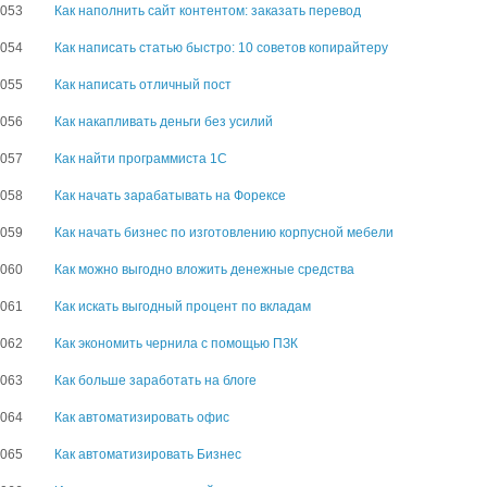
3053
Как наполнить сайт контентом: заказать перевод
3054
Как написать статью быстро: 10 советов копирайтеру
3055
Как написать отличный пост
3056
Как накапливать деньги без усилий
3057
Как найти программиста 1C
3058
Как начать зарабатывать на Форексе
3059
Как начать бизнес по изготовлению корпусной мебели
3060
Как можно выгодно вложить денежные средства
3061
Как искать выгодный процент по вкладам
3062
Как экономить чернила с помощью ПЗК
3063
Как больше заработать на блоге
3064
Как автоматизировать офис
3065
Как автоматизировать Бизнес