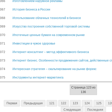
3066
Изготовлением наружной рекламы
3067
История бизнеса в России
3068
Использование облачных технологий в бизнесе
3069
Искусство построения собственной торговой системы
3070
Ипотечные ценные бумаги на современном рынке
3071
Инвестиции в чужое здоровье
3072
Интернет-консалтинг – метод эффективного бизнеса
3073
Интернет бизнес. Особенности продвижения сайтов, действенные 
3074
Интересная стратегия – скальпирование на рынке форекс
3075
Инструменты интернет-маркетинга
Страница 123 из
136
Первая
Предыдущая
121
122
123
124
125
12
Следующая
Последняя