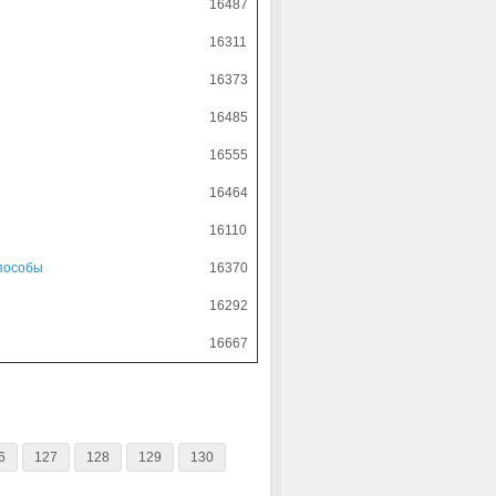
16487
16311
16373
16485
16555
16464
16110
способы
16370
16292
16667
6
127
128
129
130