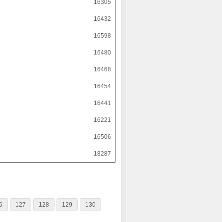
16305
16432
16598
16480
16468
16454
16441
16221
16506
18287
6
127
128
129
130