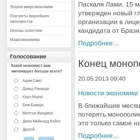
Паскаля Лами. 15 
Теория микроэкономики
утвержден новый г
Портреты виднейших
организации в лице
экономистов
кандидата от Брази
Основы логистики
Макроэкономика
Подробнее...
Голосование
Конец моноп
Какой экономист вам
импонирует больше всего?
20.05.2013 09:40
Адам Смит
Давид Рикардо
Новости экономики
Карл Маркс
В ближайшие месяц
Бем-Баверк
потерять монополию
Милтон Фридмэн
Джон Мейнард Кейнс
это только самое н
Другой...
Подробнее...