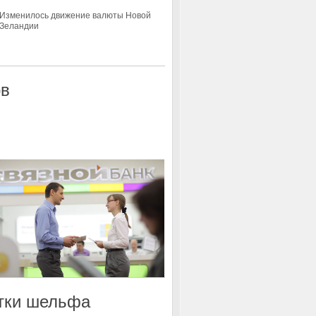
ов
стки шельфа