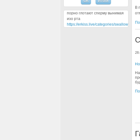
В 
порно глотают сперму вынимая
от
изо рта
По
https://erkiss.live/categories/swallow
С
28.
Но
На
пр
бу
По
Г