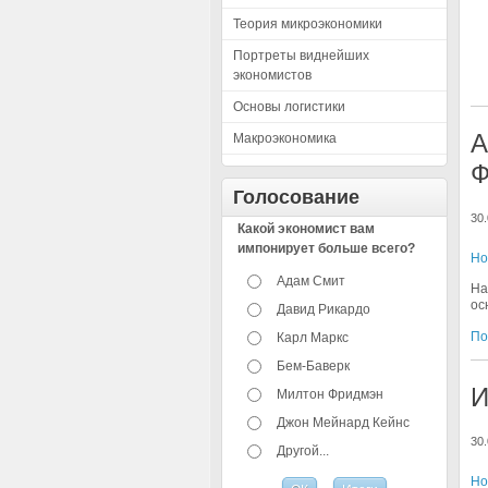
Теория микроэкономики
Портреты виднейших
экономистов
Основы логистики
А
Макроэкономика
Ф
Голосование
30.
Какой экономист вам
импонирует больше всего?
Но
Адам Смит
На
ос
Давид Рикардо
По
Карл Маркс
Бем-Баверк
И
Милтон Фридмэн
Джон Мейнард Кейнс
30.
Другой...
Но