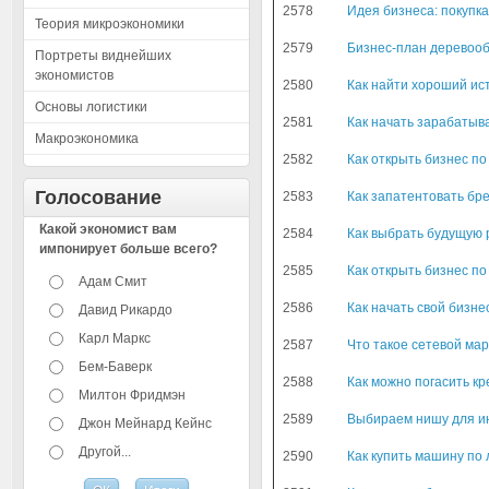
2578
Идея бизнеса: покупк
Теория микроэкономики
2579
Бизнес-план деревоо
Портреты виднейших
экономистов
2580
Как найти хороший ис
Основы логистики
2581
Как начать зарабатыв
Макроэкономика
2582
Как открыть бизнес по
Голосование
2583
Как запатентовать бре
Какой экономист вам
2584
Как выбрать будущую 
импонирует больше всего?
2585
Как открыть бизнес п
Адам Смит
2586
Как начать свой бизне
Давид Рикардо
Карл Маркс
2587
Что такое сетевой ма
Бем-Баверк
2588
Как можно погасить к
Милтон Фридмэн
2589
Выбираем нишу для и
Джон Мейнард Кейнс
Другой...
2590
Как купить машину по 