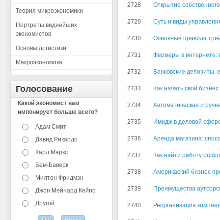
2728
Открытие собственного
Теория микроэкономики
2729
Суть и виды управлени
Портреты виднейших
экономистов
2730
Основные правила трей
Основы логистики
2731
Фермеры в интернете: 
Макроэкономика
2732
Банковские депозиты, 
Голосование
2733
Как начать свой бизнес
Какой экономист вам
2734
Автоматическая и ручн
импонирует больше всего?
2735
Имидж в деловой сфере
Адам Смит
2736
Аренда магазина: спос
Давид Рикардо
Карл Маркс
2737
Как найти работу офф
Бем-Баверк
2738
Америкаский бизнес пр
Милтон Фридмэн
2739
Преимущества аутсорс
Джон Мейнард Кейнс
Другой...
2740
Реорганизация компани