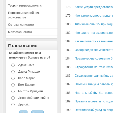
Теория микроэкономики
178
Какие услуги предоставля
Портреты виднейших
179
Что такое корпоративная 
экономистов
180
Типичные ошибки при ж/д 
Основы логистики
Макроэкономика
181
Что влияет на скорость пе
182
Как не попасть на мошенн
Голосование
183
Обзор видов термоэтикето
Какой экономист вам
импонирует больше всего?
184
Практические советы по 
Адам Смит
185
Страхування вантажних пе
Давид Рикардо
186
Страхування для виїзду з
Карл Маркс
187
Плюсы и минусы работы ку
Бем-Баверк
Милтон Фридмэн
188
Настольный футбол основ
Джон Мейнард Кейнс
189
Правила и советы по подг
Другой...
190
Эстетический уход за лиц