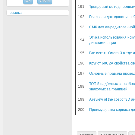
191
Трендовый метод продвиже
ссылка
192
Реальная доходность по 
193
СМК для аккредитованной 
Этика использования иску
194
дискриминации
195
Где искать Омега-3 в еде 
196
Круг ст 60С2А свойства с
197
Основные правила провед
ТОП 5 надёжных способов 
198
знакомых за границей
199
A review of the cost of 3D a
200
Преимущества сервиса дос