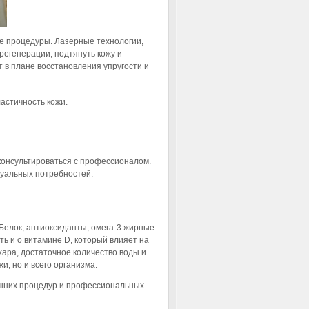
е процедуры. Лазерные технологии,
регенерации, подтянуть кожу и
 в плане восстановления упругости и
астичность кожи.
оконсультироваться с профессионалом.
дуальных потребностей.
. Белок, антиоксиданты, омега-3 жирные
ть и о витамине D, который влияет на
хара, достаточное количество воды и
и, но и всего организма.
ашних процедур и профессиональных