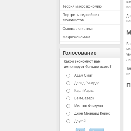
ко
Теория микроэкономики
по
Портреты виднейших
До
экономистов
на
Основы логистики
М
Макроэкономика
Ва
ма
Голосование
ум
ли
Какой экономист вам
импонирует больше всего?
Та
пи
Адам Смит
Давид Рикардо
П
Карл Маркс
Бем-Баверк
Милтон Фридмэн
Джон Мейнард Кейнс
Другой...