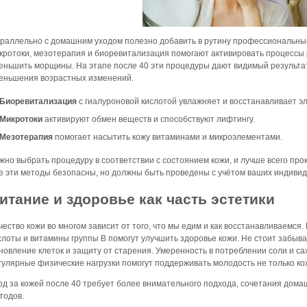
раллельно с домашним уходом полезно добавить в рутину профессиональны
кротоки, мезотерапия и биоревитализация помогают активировать процессы 
еньшить морщины. На этапе после 40 эти процедуры дают видимый результат
еньшения возрастных изменений.
Биоревитализация
с гиалуроновой кислотой увлажняет и восстанавливает эл
Микротоки
активируют обмен веществ и способствуют лифтингу.
Мезотерапия
помогает насытить кожу витаминами и микроэлементами.
жно выбрать процедуру в соответствии с состоянием кожи, и лучше всего пр
е эти методы безопасны, но должны быть проведены с учётом ваших индиви
итание и здоровье как часть эстетики
чество кожи во многом зависит от того, что мы едим и как восстанавливаемся
слоты и витамины группы B помогут улучшить здоровье кожи. Не стоит забыва
новление клеток и защиту от старения. Умеренность в потреблении соли и са
гулярные физические нагрузки помогут поддерживать молодость не только кож
од за кожей после 40 требует более внимательного подхода, сочетания дом
тодов.