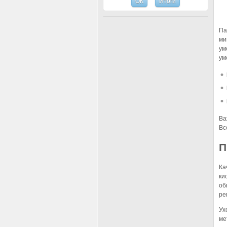
Па
ми
ум
ум
Ва
Вс
П
Ка
ки
об
ре
Ух
ме