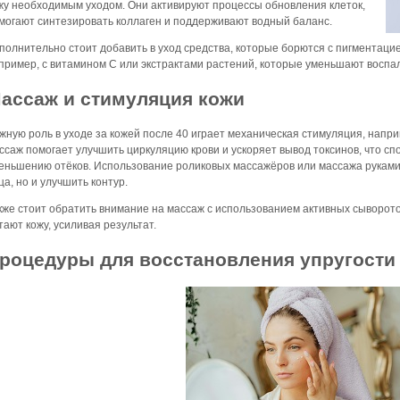
жу необходимым уходом. Они активируют процессы обновления клеток,
могают синтезировать коллаген и поддерживают водный баланс.
полнительно стоит добавить в уход средства, которые борются с пигментацие
пример, с витамином C или экстрактами растений, которые уменьшают воспа
ассаж и стимуляция кожи
жную роль в уходе за кожей после 40 играет механическая стимуляция, нап
ссаж помогает улучшить циркуляцию крови и ускоряет вывод токсинов, что сп
еньшению отёков. Использование роликовых массажёров или массажа руками
ца, но и улучшить контур.
кже стоит обратить внимание на массаж с использованием активных сыворот
тают кожу, усиливая результат.
роцедуры для восстановления упругости