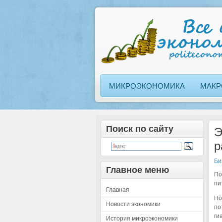
МИКРОЭКОНОМИКА
МАКР
Поиск по сайту
Э
р
Би
Главное меню
По
пи
Главная
Но
Новости экономики
по
ги
История микроэкономики