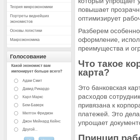
который упрощает 
Теория микроэкономики
повышает прозрачн
Портреты виднейших
оптимизирует рабо
экономистов
Разберем особеннос
Основы логистики
оформление, испол
Макроэкономика
преимущества и ог
Голосование
Что такое ко
Какой экономист вам
карта?
импонирует больше всего?
Адам Смит
Это банковская кар
Давид Рикардо
расходов сотрудник
Карл Маркс
привязана к корпор
Бем-Баверк
платежей. Это дел
Милтон Фридмэн
Джон Мейнард Кейнс
упрощает документ
Другой...
Принцип раб