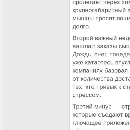
пролегает через х
крупногабаритный за
мышцы просят поща
долго.
Второй важный не
аншлаг: заказы сып
Дождь, снег, понед
уже катаетесь впус
компаниях базовая 
от количества доста
тех, кто привык к 
стрессом.
Третий минус —
ст
которые съедают вр
глючащее приложен