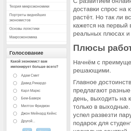
С развитием онлайн
Теория микроэкономики
доставки спрос на 
Портреты виднейших
растёт. Но так ли в
экономистов
кажется на первый 
Основы логистики
реальных плюсах и
Макроэкономика
Плюсы рабо
Голосование
Начнём с преимущес
Какой экономист вам
импонирует больше всего?
решающими.
Адам Смит
Главное достоинс
Давид Рикардо
предлагают разные
Карл Маркс
день, выходить на 
Бем-Баверк
только в выходные.
Милтон Фридмэн
Джон Мейнард Кейнс
успел развезти пар
Другой...
подарок для студен