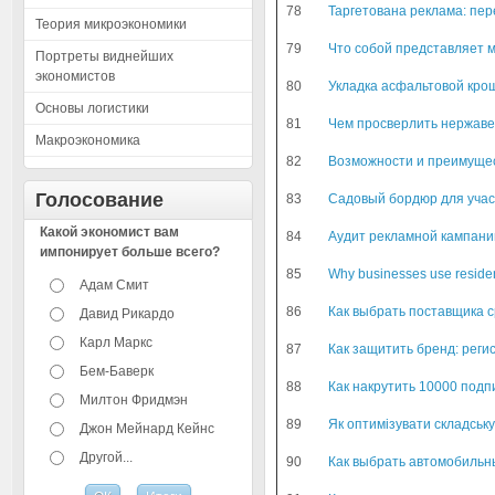
78
Таргетована реклама: пер
Теория микроэкономики
79
Что собой представляет 
Портреты виднейших
экономистов
80
Укладка асфальтовой крош
Основы логистики
81
Чем просверлить нержаве
Макроэкономика
82
Возможности и преимуще
Голосование
83
Садовый бордюр для учас
Какой экономист вам
84
Аудит рекламной кампани
импонирует больше всего?
85
Why businesses use resident
Адам Смит
86
Как выбрать поставщика с
Давид Рикардо
Карл Маркс
87
Как защитить бренд: реги
Бем-Баверк
88
Как накрутить 10000 подпи
Милтон Фридмэн
89
Як оптимізувати складську
Джон Мейнард Кейнс
Другой...
90
Как выбрать автомобильн