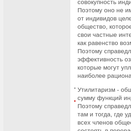
совокупность инд
Поэтому оно не и
от индивидов цел
общество, которо
свои частные инт
как равенство воз
Поэтому справедл
эффективность оз
которые могут уп
наиболее рациона
Утилитаризм - об
сумму функций ин
Поэтому справедл
там и тогда, где 
всех членов обще
состоять в перер