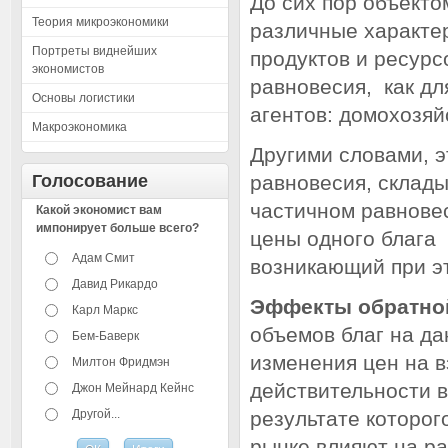
До сих пор объект
Теория микроэкономики
различные характе
Портреты виднейших
продуктов и ресурс
экономистов
равновесия, как дл
Основы логистики
агентов: домохозяй
Макроэкономика
Другими словами, э
Голосование
равновесия, склады
частичном равнове
Какой экономист вам
импонирует больше всего?
цены одного блага 
Адам Смит
возникающий при э
Давид Рикардо
Эффекты обратной
Карл Маркс
объемов благ на да
Бем-Баверк
изменения цен на в
Милтон Фридмэн
действительности в
Джон Мейнард Кейнс
Другой...
результате которог
рынке влияют на р