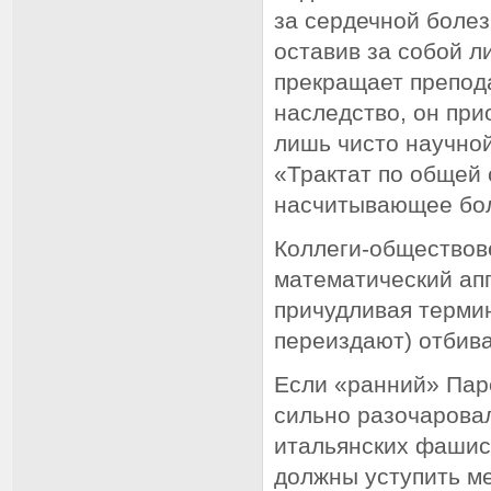
за сердечной боле
оставив за собой ли
прекращает препод
наследство, он при
лишь чисто научной
«Трактат по общей 
насчитывающее бол
Коллеги-обществове
математический ап
причудливая термин
переиздают) отбив
Если «ранний» Паре
сильно разочаровал
итальянских фашис
должны уступить м