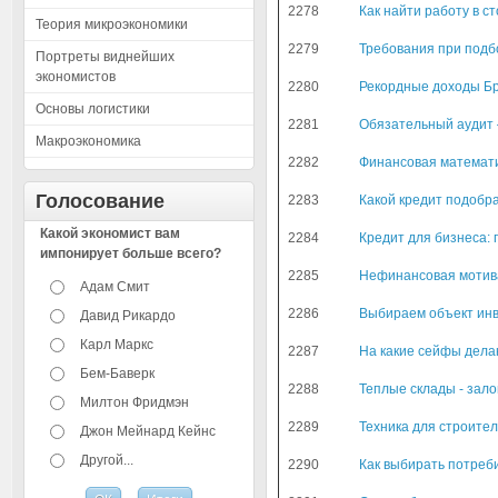
2278
Как найти работу в с
Теория микроэкономики
2279
Требования при подб
Портреты виднейших
экономистов
2280
Рекордные доходы Бр
Основы логистики
2281
Обязательный аудит 
Макроэкономика
2282
Финансовая математи
Голосование
2283
Какой кредит подобра
Какой экономист вам
2284
Кредит для бизнеса:
импонирует больше всего?
2285
Нефинансовая мотива
Адам Смит
2286
Выбираем объект инв
Давид Рикардо
Карл Маркс
2287
На какие сейфы дела
Бем-Баверк
2288
Теплые склады - зало
Милтон Фридмэн
2289
Техника для строител
Джон Мейнард Кейнс
Другой...
2290
Как выбирать потреб