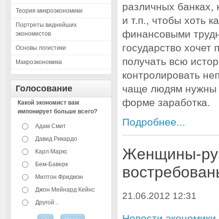
различных банках,
Теория микроэкономики
и т.п., чтобы хоть к
Портреты виднейших
финансовыми трудн
экономистов
государство хочет 
Основы логистики
получать всю исто
Макроэкономика
контролировать неп
чаще людям нужны д
Голосование
форме заработка.
Какой экономист вам
импонирует больше всего?
Подробнее...
Адам Смит
Давид Рикардо
Женщины-рук
Карл Маркс
Бем-Баверк
востребован
Милтон Фридмэн
Джон Мейнард Кейнс
21.06.2012 12:31
Другой...
Новости экономики