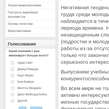
Теория микроэкономики
Негативная тенден
Портреты виднейших
труда среди молод
экономистов
наблюдается в теч
Основы логистики
периода времени. 
Макроэкономика
незащищенным слое
(подростки и молод
Голосование
работы из-за отсут
Какой экономист вам
только что закончи
импонирует больше всего?
серьезного интере
Адам Смит
Давид Рикардо
Выпускники учебны
Карл Маркс
конкурентоспособны
Бем-Баверк
Во всем мире не то
Милтон Фридмэн
активно интересую
Джон Мейнард Кейнс
Другой...
жизнью государства
формулирует свои 