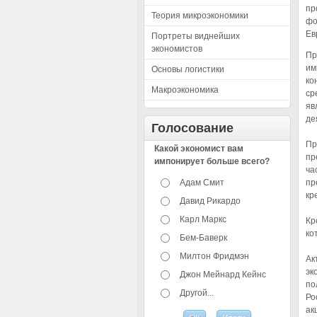
пр
Теория микроэкономики
фо
Ев
Портреты виднейших
экономистов
Пр
им
Основы логистики
ко
Макроэкономика
ср
яв
де
Голосование
Пр
Какой экономист вам
пр
импонирует больше всего?
ча
Адам Смит
пр
кр
Давид Рикардо
Карл Маркс
Кр
ко
Бем-Баверк
Милтон Фридмэн
Ак
эк
Джон Мейнард Кейнс
по
Другой...
Ро
ак