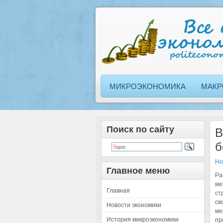
МИКРОЭКОНОМИКА
МАКР
Поиск по сайту
В
б
Но
Главное меню
Ра
ме
Главная
ст
св
Новости экономики
ме
История микроэкономики
пр