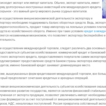
оисходит экспорт или импорт капитала. Обычно, экспорт капитала, имеет
рму долгосрочных иностранных инвестиций или международного кредита.
рорынок - это важный центр мирового рынка ссудных капиталов.
и осуществлении внешнеэкономической деятельности экспортеру и
портеру необходимо поддерживать баланс оборотных средств. Ведь, экспорт
нкурентоспособность, продает товар импортеру на лояльных условиях платеж
едств из хозяйственного оборота. Именно при таких условиях
кредит в между
ляется незаменимым механизмом, что позволяет экспортеру бесперебойно 
ятельность.
и осуществлении международной торговли, следует различать два основных в
едоставляться субъектам хозяйствования: коммерческий кредит и банковский
стного экспортного кредита, предоставляемого покупателю самим экспортеро
едусматривают предоставление средств банком страны экспортера импортер
едитов, именно банковский кредит занимает доминирующее место.
оме, вышеуказанных форм кредитования международной торговли, все больш
торый предполагает сочетание кредитных и арендных операций.
тивная внешнеэкономическая деятельность субъектов хозяйствования оказы
ономическое развитие государства, является залогом финансовой стабильнос
лученная от экспорта продукции, позволяет увеличивать импорт необходимы
ссии формируется за счет поступлений от внешнеэкономической деятельнос
цизов, НДС, неналоговых поступлений. Россия превратила собственный экспо