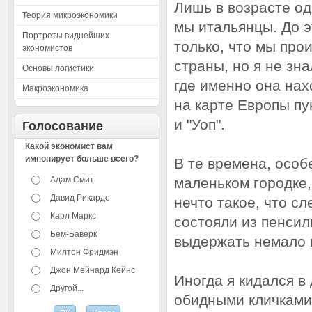
Лишь в возрасте од
Теория микроэкономики
мы итальянцы. До э
Портреты виднейших
только, что мы про
экономистов
страны, но я не зна
Основы логистики
где именно она нах
Макроэкономика
на карте Европы пу
и "Уоп".
Голосование
Какой экономист вам
импонирует больше всего?
В те времена, особ
Адам Смит
маленьком городке
Давид Рикардо
нечто такое, что с
Карл Маркс
состояли из пенсил
Бем-Баверк
выдержать немало н
Милтон Фридмэн
Джон Мейнард Кейнс
Иногда я кидался в
Другой...
обидными кличками.