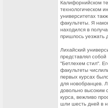
Калифорнийском те
технологическом ин
университетах так
факультеты. Я нако
находился в получа
пришлось уезжать д
Лихайский универси
представлял собой 
"Бетлехем стил". Е
факультеты числили
первых курсах был
для новобранцев. Л
довольно высоким с
курса, вежливо про
шли шесть дней в н