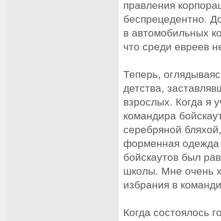
правления корпорац
беспрецедентно. До
в автомобильных ко
что среди евреев н
Теперь, оглядываяс
детства, заставляв
взрослых. Когда я 
командира бойскаут
серебряной бляхой,
форменная одежда 
бойскаутов был ра
школы. Мне очень х
избрания в команд
Когда состоялось г