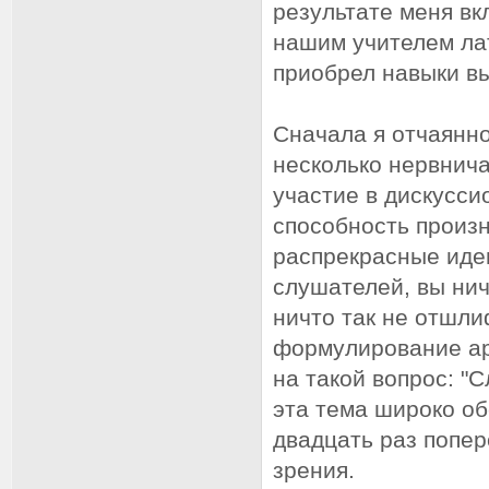
результате меня вк
нашим учителем ла
приобрел навыки в
Сначала я отчаянно 
несколько нервнич
участие в дискусс
способность произн
распрекрасные идеи
слушателей, вы нич
ничто так не отшли
формулирование арг
на такой вопрос: "
эта тема широко о
двадцать раз попе
зрения.