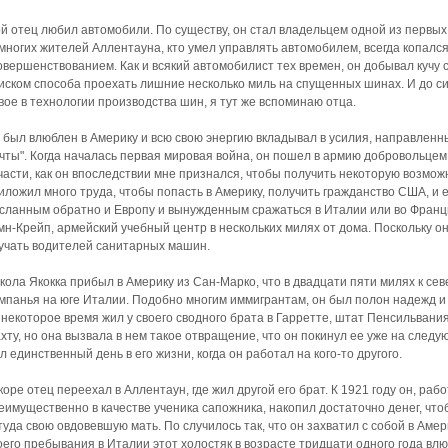
й отец любил автомобили. По существу, он стал владельцем одной из первых
многих жителей Аллентауна, кто умел управлять автомобилем, всегда копалс
овершенствованием. Как и всякий автомобилист тех времен, он добывал кучу
иском способа проехать лишние несколько миль на спущенных шинах. И до сих
вое в технологии производства шин, я тут же вспоминаю отца.
 был влюблен в Америку и всю свою энергию вкладывал в усилия, направленн
чты". Когда началась первая мировая война, он пошел в армию добровольцем,
части, как он впоследствии мне признался, чтобы получить некоторую возмож
иложил много труда, чтобы попасть в Америку, получить гражданство США, и 
сланным обратно и Европу и вынужденным сражаться в Италии или во Франции
мн-Крейп, армейский учебный центр в нескольких милях от дома. Поскольку о
учать водителей санитарных машин.
кола Якокка прибыл в Америку из Сан-Марко, что в двадцати пяти милях к сев
мпанья на юге Италии. Подобно многим иммигрантам, он был полон надежд и 
 некоторое время жил у своего сводного брата в Гарретте, штат Пенсильвания
хту, но она вызвала в нем такое отвращение, что он покинул ее уже на следу
л единственный день в его жизни, когда он работал на кого-то другого.
коре отец переехал в Аллентаун, где жил другой его брат. К 1921 году он, раб
еимущественно в качестве ученика сапожника, накопил достаточно денег, что
туда свою овдовевшую мать. По случилось так, что он захватил с собой в Аме
оего пребывания в Италии этот холостяк в возрасте тридцати одного года в