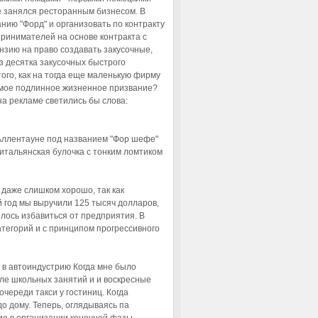
е занялся ресторанным бизнесом. В
анию "Форд" и организовать по контракту
принимателей на основе контракта с
ензию на право создавать закусочные,
з десятка закусочных быстрого
ого, как на тогда еще маленькую фирму
я мое подлинное жизненное призвание?
на рекламе светились бы слова:
 Аллентауне под названием "Фор шефе"
 итальянская булочка с тонким ломтиком
 даже слишком хорошо, так как
 год мы выручили 125 тысяч долларов,
лось избавиться от предприятия. В
тегорий и с принципом прогрессивного
л в автоиндустрию Когда мне было
сле школьных занятий и и воскресные
череди такси у гостиниц. Когда
о дому. Теперь, оглядываясь па