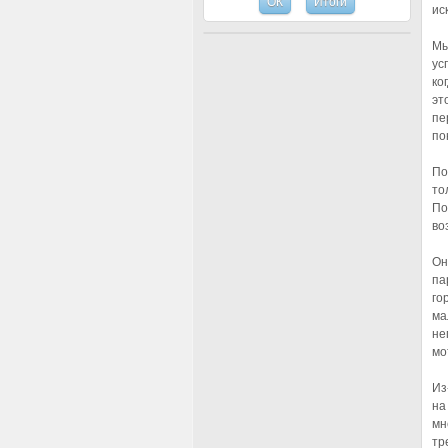
ис
Мы
ус
ко
эт
пе
по
По
то
По
во
Он
па
го
ма
не
мо
Из
на
мн
тр