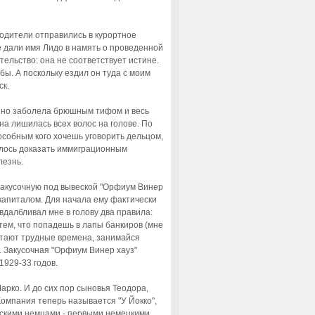
одители отправились в курортное
е дали имя Лидо в намять о проведенной
тельство: она не соответствует истине.
бы. А поскольку ездил он туда с моим
ск.
апно заболела брюшным тифом и весь
на лишилась всех волос на голове. По
особным кого хочешь уговорить дельцом,
далось доказать иммиграционным
лезнь.
л закусочную под вывеской "Орфиум Винер
капиталом. Для начала ему фактически
 вдалбливал мне в голову два правила:
 тем, что попадешь в лапы банкиров (мне
астают трудные времена, занимайся
. Закусочная "Орфиум Винер хауз"
1929-33 годов.
арко. И до сих пор сыновья Теодора,
Компания теперь называется "У Йокко",
скими немцами - первыми немецкими