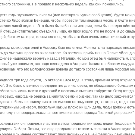
стного сапожника. Не прошло и нескольких недель, как они поженились.
устя годы журналисты писали (или повторяли чужие сообщения), будто мои р
стечко Лидо вблизи Венеции, чтобы провести там медовый месяц, и будто мн
м счастливой неделе. Это была бы забавная история, если бы не одно обстоя
й отец действительно съездил в Лидо, но произошло это не после, а до свадь
дей, братом матери, то сомневаюсь, чтобы это был очень романтический отпу
реезд моих родителей в Америку был нелегким. Моя мать на пароходе внез
ть до Америки провела в изоляторе. Ко времени прибытия на Эллис-Айленд о
кону ее надлежало вернуть назад в Италию. Но мой отец был напористым, сп
торый уже понимал, как надо вести дела в Америке. Каким-то образом ему у
новникам, что его молодую жену довела до такого состояния лишь морская бо
родился три года спустя, 15 октября 1924 года. К этому времени отец откры
уз". Это было отличное предприятие для человека, не обладавшего большим 
ебовались лишь плита с духовкой и несколько высоких табуреток. Отец всегда
-первых, никогда не берись за капиталоемкий бизнес, так как дело закончится
едовало больше прислушиваться именно к этому совету); во-вторых, когда н
сторанным бизнесом, поскольку, как бы плохо ни шли дела, люди должны есть
агополучно продержалась на протяжении всего периода "великой депрессии" 
оследствии он привлек к участию в этом предприятии моих дядей Теодора и М
улиус и Элберт Якокки, все еще продолжают готовить сосиски в Аллентауне. 
о более или менее соответствует произношению нашей фамилии пенсильван