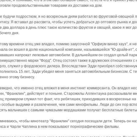
ошлое, я понимаю, что в этом был большой смысл, то есть что я принял учас
рговли продовольственными товарами их доставки на дом.
е будучи подростком, я но воскресным дням работал во фруктовой-овощной 
итису. Я вставал до рассвета, чтобы успеть добраться до оптового рынка и до
е два доллара в день плюс такое количество фруктов и овощей, какое я мог д
бочего дня.
этому времени отец уже владел, помимо закусочной "Орфиум винер хауз", и н
чала он вошел в долю национальной компании, называвшейся "Ю-драйв-ит", 
ававших напрокат легковые автомобили. В дальнейшем он создал целый парк 
еимущественно марки "Форд". Отец состоял также в дружеских отношениях с 
рлз, служил у фордовского дилера. Впоследствии Эдди приобрел собственну
полнилось 15 лет, Эдди убедил меня заняться автомобильным бизнесом. С те
енно этому бизнесу.
евидно, что именно отец вложил в меня инстинкт коммерсанта. Он владел не
ин, "Франклин", действует и поныне. Старожилы Аллентауна рассказывали мн
ец; примером служил тот факт, что ребятишек, приходивших в воскресенье н
о особые выдумки и развлечения, чем сами кинофильмы. Люди до сих пор вспо
сять мальчишек с самыми чумазыми мордашками получат бесплатные билеты 
мневаюсь, чтобы кинотеатр "Франклин" сегодня посещали дети. Теперь он на
кса и Чарли Чаплина в нем показывают порнографические фильмы.