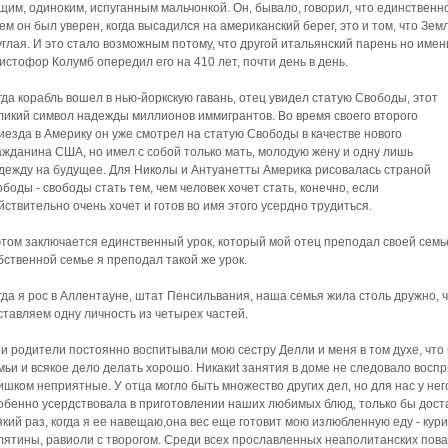
щим, одиноким, испуганным мальчонкой. Он, бывало, говорил, что единственн
чем он был уверен, когда высадился на американский берег, это и том, что Зем
углая. И это стало возможным потому, что другой итальянский парень но имен
истофор Колумб опередил его на 410 лет, почти день в день.
гда корабль вошел в нью-йоркскую гавань, отец увидел статую Свободы, этот
ликий символ надежды миллионов иммигрантов. Во время своего второго
иезда в Америку он уже смотрел на статую Свободы в качестве нового
ажданина США, но имел с собой только мать, молодую жену и одну лишь
дежду на будущее. Для Николы и Антуанетты Америка рисовалась страной
ободы - свободы стать тем, чем человек хочет стать, конечно, если
йствительно очень хочет и готов во имя этого усердно трудиться.
этом заключается единственный урок, который мой отец преподал своей семье
бственной семье я преподал такой же урок.
гда я рос в Аллентауне, штат Пенсильвания, наша семья жила столь дружно, ч
ставляем одну личность из четырех частей.
и родители постоянно воспитывали мою сестру Делли и меня в том духе, что
мьи и всякое дело делать хорошо. Никакиt занятия в доме не следовало восп
ишком неприятные. У отца могло быть множество других дел, но для нас у нег
обенно усердствовала в приготовлении наших любимых блюд, только бы дост
який раз, когда я ее навещаю,она вес еще готовит мою излюбленную еду - ку
лятины, равиоли с творогом. Среди всех прославленных неаполитанских пова