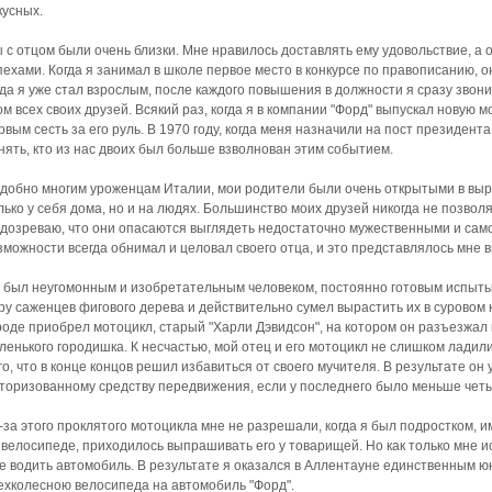
кусных.
 с отцом были очень близки. Мне нравилось доставлять ему удовольствие, а 
пехами. Когда я занимал в школе первое место в конкурсе по правописанию, 
гда я уже стал взрослым, после каждого повышения в должности я сразу звони
ом всех своих друзей. Всякий раз, когда я в компании "Форд" выпускал новую 
рвым сесть за его руль. В 1970 году, когда меня назначили на пост президент
нять, кто из нас двоих был больше взволнован этим событием.
добно многим уроженцам Италии, мои родители были очень открытыми в выра
лько у себя дома, но и на людях. Большинство моих друзей никогда не позвол
дозреваю, что они опасаются выглядеть недостаточно мужественными и само
зможности всегда обнимал и целовал своего отца, и это представлялось мне 
 был неугомонным и изобретательным человеком, постоянно готовым испыты
ру саженцев фигового дерева и действительно сумел вырастить их в суровом
роде приобрел мотоцикл, старый "Харли Дэвидсон", на котором он разъезжа
ленького городишка. К несчастью, мой отец и его мотоцикл не слишком ладили 
го, что в конце концов решил избавиться от своего мучителя. В результате он
торизованному средству передвижения, если у последнего было меньше четы
-за этого проклятого мотоцикла мне не разрешали, когда я был подростком, 
 велосипеде, приходилось выпрашивать его у товарищей. Но как только мне 
е водить автомобиль. В результате я оказался в Аллентауне единственным ю
ехколесною велосипеда на автомобиль "Форд".