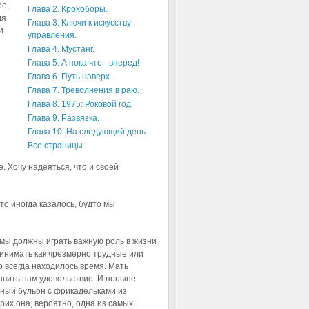
ое,
Глава 2. Крохоборы.
ля
Глава 3. Ключи к искусству
и
управления.
Глава 4. Мустанг.
Глава 5. А пока что - вперед!
Глава 6. Путь наверх.
Глава 7. Треволнения в раю.
Глава 8. 1975: Роковой год.
Глава 9. Развязка.
Глава 10. На следующий день.
Все страницы
. Хочу надеяться, что и своей
то иногда казалось, будто мы
 мы должны играть важную роль в жизни
ринимать как чрезмерно трудные или
о всегда находилось время. Мать
авить нам удовольствие. И поныне
риный бульон с фрикадельками из
рих она, вероятно, одна из самых