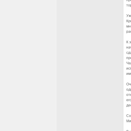
пр
то
Уж
Кр
мн
ра
К 
на
сд
пр
Ча
ис
им
Оч
од
от
ег
де
Со
Ми