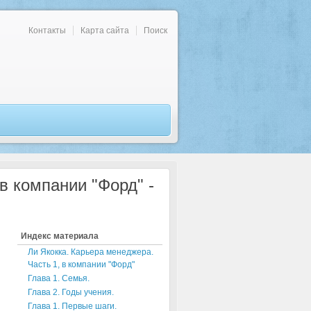
Контакты
Карта сайта
Поиск
в компании "Форд" -
Индекс материала
Ли Якокка. Карьера менеджера.
Часть 1, в компании "Форд"
Глава 1. Семья.
Глава 2. Годы учения.
-
Глава 1. Первые шаги.