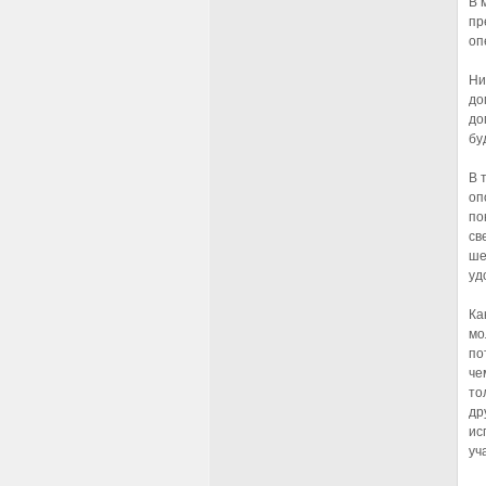
В 
пр
оп
Ни
до
до
бу
В 
оп
по
св
ше
уд
Ка
мо
по
че
то
др
ис
уч