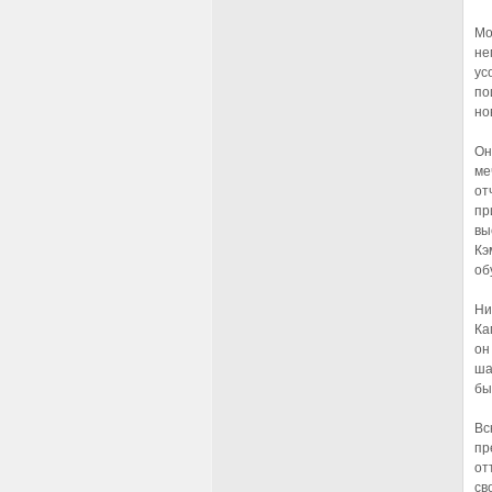
Мо
не
ус
по
но
Он
ме
от
пр
вы
Кэ
об
Ни
Ка
он
ша
бы
Вс
пр
от
св