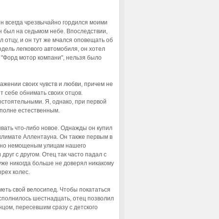
он всегда чрезвычайно гордился моими
он был на седьмом небе. Впоследствии,
л отцу, и он тут же мчался оповещать об
модель легкового автомобиля, он хотел
а "Форд мотор компани", нельзя было
жении своих чувств и любви, причем не
ят себе обнимать своих отцов.
стоятельными. Я, однако, при первой
вполне естественным.
вать что-либо новое. Однажды он купил
 климате Аллентауна. Он также первым в
л но немощеным улицам нашего
друг с другом. Отец так часто падал с
 уже никогда больше не доверял никакому
рех колес.
иметь свой велосипед. Чтобы покататься
исполнилось шестнадцать, отец позволил
нцом, пересевшим сразу с детского