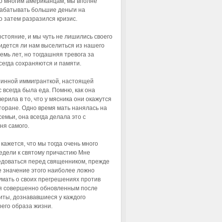
о многим американцам, мы вполне
рабатывать большие деньги на
 затем разразился кризис.
состояние, и мы чуть не лишились своего
ридется ли нам выселиться из нашего
емь лет, но тогдашняя тревога за
сегда сохраняются и памяти.
тинной иммигранткой, настоящей
 всегда была еда. Помню, как она
верила в то, что у мясника они окажутся
сторане. Одно время мать нанялась на
емьи, она всегда делала это с
ня самого.
 кажется, что мы тогда очень много
недели к святому причастию Мне
ведоваться перед священником, прежде
е значение этого наиболее ложно
умать о своих прегрешениях против
ебя совершенно обновленным после
иты, дознававшиеся у каждого
оего образа жизни.