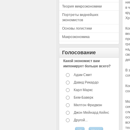
ни
Теория микроэкономики
в 
кр
Портреты виднейших
Хр
экономистов
Основы логистики
Ко
ве
Макроэкономика
пр
гр
на
Голосование
св
де
Какой экономист вам
импонирует больше всего?
В 
Адам Смит
со
Давид Рикардо
Ко
Карл Маркс
со
Бем-Баверк
Мо
Милтон Фридмэн
се
сл
Джон Мейнард Кейнс
ос
Другой...
вс
те