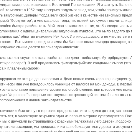
мигрантами, поселившимися в Восточной Пенсильвании. Я и сам чуть было н
кой-то момент в 1952 году я всерьез подумывал над тем, чтобы покинуть комп
ть закусочных. Дилеры Форда вели свой бизнес в качестве независимых пред
рмой "Форд мотор", и мне казалось тогда, что всякий, кто сумеет полчить лиц
особен быстро разбогатеть. Мой план заключался в том, чтобы создать есть и
служивания с одним центральным закупочным пунктом. Это было задолго до т
акдональдс" обратил внимание Рэй Крок. И я иногда думаю: а не упустил ли 
о знает... Быть может, сегодня я имел бы бизнес в полмиллиарда долларов, а 
бслужено свыше десяти миллиардов клиентов".
сколько лет спустя я открыл собственное дело - небольшую бутербродную в
Четыре повара"). В ней продавались филадельфийские сандвичи с сыром (это
са и плавленым сыром).
орудовал ее отец, а деньги вложил я. Дело пошло очень хорошо, но существу,
ктически мне уже понадобилось убежище от налогов на мои доходы. В первый
о означало такое повышение уровня налогообложения, при котором мне приш
рме "Фор шефе" я впервые столкнулся с потрясающей системой налоговых ка
логообложения в нашем законодательстве.
ктически я был втянут в торговлю продовольствием задолго до того, как попа
сять лет, в Аллентауне открылся один из первых в стране супермаркетов. По
и мы с дружками выстраивались с красными тележками у его дверей, подобно о
купатели выходили, мы предлагали им за небольшую плату довезти их сумки д