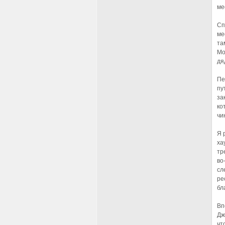
ме
Сп
ме
та
Мо
дя
Пе
пу
за
ко
чи
Я 
ха
тр
во
сл
ре
бл
Вп
Дж
чт