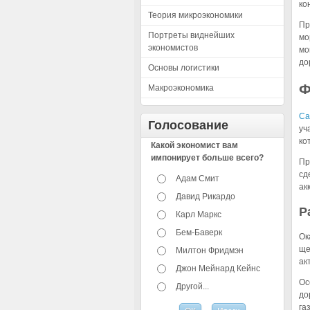
ко
Теория микроэкономики
Пр
Портреты виднейших
мо
экономистов
мо
до
Основы логистики
Ф
Макроэкономика
Са
Голосование
уч
ко
Какой экономист вам
импонирует больше всего?
Пр
сд
Адам Смит
ак
Давид Рикардо
Р
Карл Маркс
Бем-Баверк
Ок
ще
Милтон Фридмэн
ак
Джон Мейнард Кейнс
Ос
Другой...
до
га