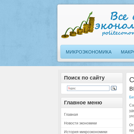
МИКРОЭКОНОМИКА
МАКР
Поиск по сайту
С
в
Би
Главное меню
Са
уд
Главная
ух
Новости экономики
От
пр
История микроэкономики