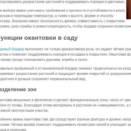
нтролировать разрастание растений и поддерживать порядок в цветниках.
и выборе важно учитывать требования к прочности и устойчивости к влаге,
розам и перепадам температур, а также к высоте, форме и способу
нтажа. Значение имеют безопасность кромок, совместимость с покрытием
рожек, срок службы и ремонтопригодность, чтобы бордюр сохранял геометрию
ункции окантовки в саду
довый бордюр
выполняет не только декоративную роль: он задаёт чёткие г
астка и помогает поддерживать порядок в посадках и покрытиях. Окантовка ф
торому проще планировать дорожки, клумбы и газон.
авильно выбранный и установленный бордюр снижает трудозатраты на уход:
ерживает разрастание растений и защищает кромки покрытий от разрушения.
куратнее и дольше сохраняет первоначальный вид.
азделение зон
антовка визуально и физически отделяет функциональные зоны: газон от цветн
бня от почвы. Благодаря этому материалы и растения не «смешиваются», а
тивной эксплуатации участка.
обенно важна окантовка там, где соседствуют разные фактуры и уровни: напр
рожки. Чёткая кромка помогает поддерживать геометрию линий и упрощает ре
зона и прополка.