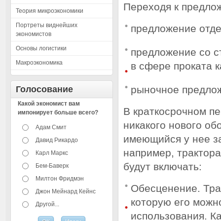
Переходя к предлож
Теория микроэкономики
Портреты виднейших
предложение отд
экономистов
Основы логистики
предложение со 
Макроэкономика
в сфере проката к
рыночное предло
Голосование
Какой экономист вам
В краткосрочном пе
импонирует больше всего?
никакого нового об
Адам Смит
имеющийся у нее за
Давид Рикардо
например, трактор
Карл Маркс
будут включать:
Бем-Баверк
Милтон Фридмэн
Обесценение. Трак
Джон Мейнард Кейнс
которую его можно
Другой...
использования. Ка