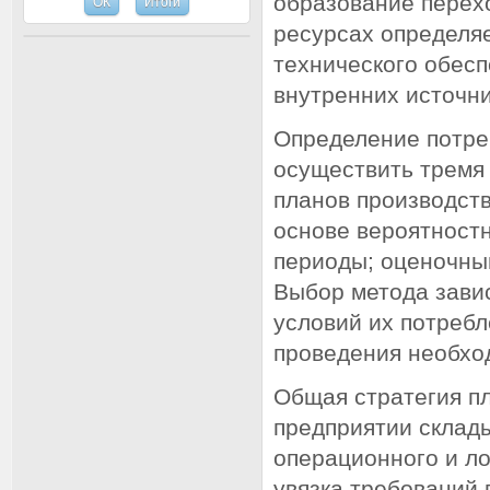
образование перех
ресурсах определя
технического обесп
внутренних источни
Определение потре
осуществить тремя
планов производств
основе вероятностн
периоды; оценочным
Выбор метода зави
условий их потреб
проведения необхо
Общая стратегия п
предприятии склад
операционного и л
увязка требований