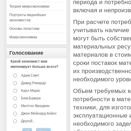
периода и потребно
Теория микроэкономики
включая и непроиз
Портреты виднейших
экономистов
При расчете потре
Основы логистики
учитывать наличие 
могут быть собстве
Макроэкономика
материальных ресу
Голосование
материалов в стои
Какой экономист вам
сроки поставок ма
импонирует больше всего?
их производственн
Адам Смит
необходимого уров
Давид Рикардо
Объем требуемых м
Карл Маркс
потребности в мат
Бем-Баверк
Милтон Фридмэн
техники, для изгот
Джон Мейнард Кейнс
эксплуатационные 
Другой...
необходимого заде