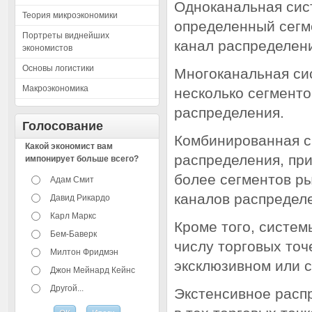
Одноканальная сис
Теория микроэкономики
определенный сегме
Портреты виднейших
канал распределен
экономистов
Основы логистики
Многоканальная сис
Макроэкономика
несколько сегменто
распределения.
Голосование
Комбинированная с
Какой экономист вам
распределения, при
импонирует больше всего?
более сегментов ры
Адам Смит
каналов распределе
Давид Рикардо
Карл Маркс
Кроме того, систе
Бем-Баверк
числу торговых точ
Милтон Фридмэн
эксклюзивном или 
Джон Мейнард Кейнс
Другой...
Экстенсивное расп