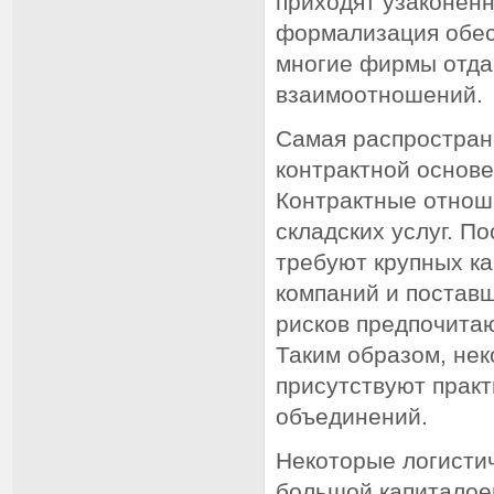
приходят узаконенн
формализация обес
многие фирмы отда
взаимоотношений.
Самая распростран
контрактной основе
Контрактные отнош
складских услуг. П
требуют крупных к
компаний и постав
рисков предпочита
Таким образом, не
присутствуют прак
объединений.
Некоторые логисти
большой капиталое