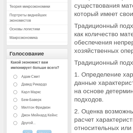
существования мате
Теория микроэкономики
который имеет свои
Портреты виднейших
экономистов
Традиционный подх
Основы логистики
как количество ма
Макроэкономика
обеспечения непре
хозяйственных опе
Голосование
Традиционный подх
Какой экономист вам
импонирует больше всего?
1. Определение хар
Адам Смит
данные характерис
Давид Рикардо
на основе детермин
Карл Маркс
подходов.
Бем-Баверк
Милтон Фридмэн
2. Оценка возможн
Джон Мейнард Кейнс
расчет характерист
Другой...
относительных или