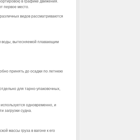
портировок) в графике движения.
т первое место.
 различных видов рассматриваются
м воды, вытесняемой плавающим
собно принять до осадки по летнюю
(отдельно для тарно-упаковочных,
 используется одновременно, и
и загрузки судна.
й массы груза в вагоне к его