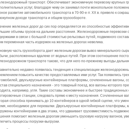
лезнодорожный транспорт. Обеспечивает экономичную перевозку крупных гру
полнительных услуг, благодаря чему он занимал почти монопольное положен
рное развитие автомобильного транспорта в 70-90-е гг. XX в. привело к сокр
вокупном доходе транспорта и общем грузообороте.
ачение железных дорог до сих пор определяется их способностью эффектив
льшие объемы грузов на дальние расстояния. Железнодорожные перевозки 
держками в связи с большой стоимостью рельсовых путей, подвижного состав
ом переменная часть издержек на железных дорогах невелика.
новную часть грузооборота дает железным дорогам вывоз минерального сырья 
бычи, расположенных вдалеке от водных путей. При этом соотношение пост
лезнодорожном транспорте таково, что для него по-прежнему выгоды дальни
авнительно недавно появилась тенденция к специализации железнодорожных
ремлением повысить качество предоставляемых ими услуг. Так появились тр
томобилей, двухъярусные контейнерные платформы, сочлененные вагоны, со
став специального назначения - это товарный поезд, все вагоны которого пр
одукта, например, угля. Такие составы экономичнее и быстрее традиционных 
ртировочные станции, следовать прямо к месту назначения. Сочлененные ва
торая способна принимать до 10 контейнеров в одной гибкой сцепке, что уме
емя, необходимое для перевалки. Двухъярусные контейнерные платформы, как
гружены контейнерами в два этажа, что удваивает грузовместимость подвижн
шения помогают железным дорогам уменьшить грузовую нагрузку вагонов, уве
легчить процессы погрузки-выгрузки.