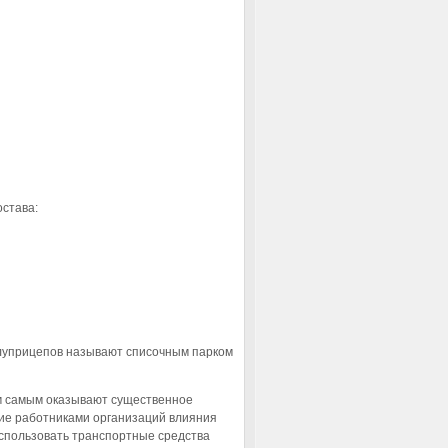
остава:
олуприцепов называют списочным парком
м самым оказывают существенное
ние работниками организаций влияния
использовать транспортные средства