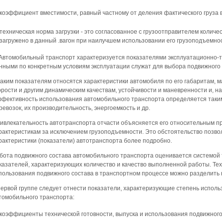
коэффициент вместимости, равный частному от деления фактического груза в
техническая норма загрузки - это согласованное с грузоотправителем количес
загружено в данный .вагон при наилучшем использовании его грузоподъемно
 Автомобильный транспорт характеризуется показателями эксплуатационно-те
нными по конкретным условиям эксплуатации служат для выбора подвижного 
таким показателям относятся характеристики автомобиля по его габаритам, м
орости и другим динамическим качествам, устойчивости и маневренности и, на
фективность использования автомобильного транспорта определяется таким
ревозок, их производительность, энергоемкость и др.
ивлекательность автотранспорта отчасти объясняется его относительным пр
рактеристикам за исключением грузоподъемности. Это обстоятельство позв
рактеристики (показатели) автотранспорта более подробно.
бота подвижного состава автомобильного транспорта оценивается системой
казателей, характеризующих количество и качество выполненной работы. Те
пользования подвижного состава в транспортном процессе можно разделить н
первой группе следует отнести показатели, характеризующие степень исполь
томобильного транспорта:
коэффициенты технической готовности, выпуска и использования подвижного