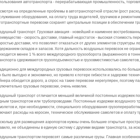
пользования автотранспорта - перерабатывающая промышленность, торговля
смотря на определенные проблемы в автотранспортной отрасли (рост расход
служивание оборудования, на оплату труда водителей, грузчиков и ремонтни
тотранспортные перевозки сохранят центральные позиции в обеспечении тр
здушный транспорт. Грузовая авиация - новейший и наименее востребованны
еимущество - скорость доставки, главный недостаток - высокая стоимость пе
оростью доставки, что позволяет отказаться от других элементов структуры л
держанием складов и запасов. Хотя дальность воздушных перевозок не ограни
иходится менее 1 % всего междугородного грузооборота (выраженного в тон
анспорта сдерживаются грузоподъемностью и грузовместимостью самолетов, 
адиционно для междугородных грузовых перевозок использовались по больш
о было выгодно и экономично, но привело к потере гибкости и задержке техни
йнера обходится дорого, а спрос на такие перевозки нерегулярен, поэтому 
ключительно грузовые перевозки, очень невелик.
здушный транспорт отличается меньшей величиной постоянных издержек по
дным транспортом или трубопроводами. Постоянные издержки воздушного тр
молетов и, при необходимости, специального оборудования грузопереработк
лючают расходы на керосин, техническое обслуживание самолетов и оплату т
скольку для размещения аэропортов нужны очень большие открытые простра
авило, не объединены в единую систему с другими видами транспорта, за ис
здушным транспортом перевозят самые различные грузы. Главная особенност