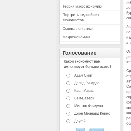
Же
Теория микроэкономики
до
бу
Портреты виднейших
со
экономистов
Зн
Основы логистики
бо
Макроэкономика
из
эт
Ос
Голосование
до
Какой экономист вам
же
импонирует больше всего?
Ср
Адам Смит
ст
ав
Давид Рикардо
Со
Карл Маркс
пр
со
Бем-Баверк
ко
Милтон Фридмэн
вр
за
Джон Мейнард Кейнс
ре
Другой...
об