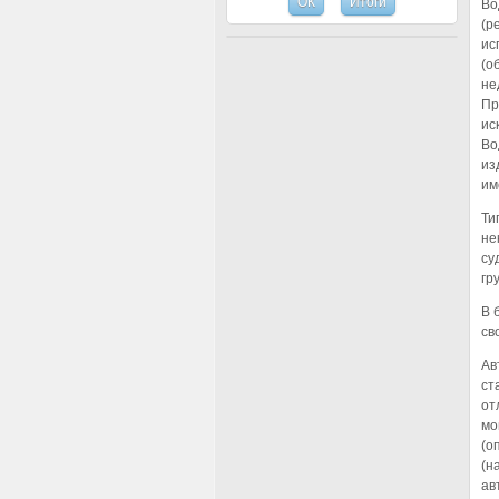
Во
(р
ис
(о
не
Пр
ис
Во
из
им
Ти
не
су
гр
В 
св
Ав
ст
от
мо
(о
(н
ав