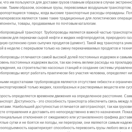
м, что им пользуются для доставки грузов главным образом в случае экстренн
нове. Таким образом, основные грузы, перевозимые воздушным транспортом, 
оропортящиеся товары, когда высокие транспортные расходы оправданы. П
иаперевозок являются также такие традиционные для логистических операций
мпоненты, товары, продаваемые по почтовым каталогам.
убопроводный транспорт. Трубопроводы являются важной частью транспортн
новном для перекачки сырой нефти и жидких нефтепродуктов, природного газ
дную суспензию сухих сыпучих продуктов (цемент). Такой вид транспорта уник
ей в неделю с перерывом только на смену перекачиваемых продуктов и техни
убопроводы отличаются самой высокой долей постоянных издержек и самым
овень постоянных издержек высок, так как очень велики расходы на проклад
чуждения, на строительство насосных станций и создание системы управлени
убопроводы могут работать практически без участия человека, определяет н
ными недостатками трубопроводов являются отсутствие гибкости и ограниче
анспортировкой только жидких, газообразных и растворимых веществ или сус
орость определяется временем движения на определенное расстояние. Самы
анспорт. Доступность - это способность транспорта обеспечить связь между
нктами. Наибольшей доступностью отличается автотранспорт, так как грузовик
сте отправления и доставить его непосредственно в место назначения. Пок
тенциальные отклонения от ожидаемого или установленного графика доставк
углые сутки и не боятся ни погоды, ни перегрузки, они являются самым наде
узоподъемность характеризует способность перевозить грузы любого веса и