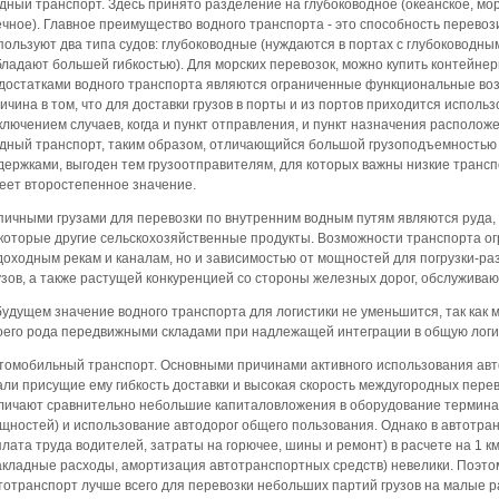
дный транспорт. Здесь принято разделение на глубоководное (океанское, мор
ечное). Главное преимущество водного транспорта - это способность перевоз
пользуют два типа судов: глубоководные (нуждаются в портах с глубоководн
бладают большей гибкостью). Для морских перевозок, можно купить контейне
достатками водного транспорта являются ограниченные функциональные воз
ичина в том, что для доставки грузов в порты и из портов приходится использ
ключением случаев, когда и пункт отправления, и пункт назначения располож
дный транспорт, таким образом, отличающийся большой грузоподъемность
держками, выгоден тем грузоотправителям, для которых важны низкие трансп
еет второстепенное значение.
пичными грузами для перевозки по внутренним водным путям являются руда, 
которые другие сельскохозяйственные продукты. Возможности транспорта огр
доходным рекам и каналам, но и зависимостью от мощностей для погрузки-ра
узов, а также растущей конкуренцией со стороны железных дорог, обслужива
будущем значение водного транспорта для логистики не уменьшится, так как
оего рода передвижными складами при надлежащей интеграции в общую логи
томобильный транспорт. Основными причинами активного использования авто
али присущие ему гибкость доставки и высокая скорость междугородных пере
личают сравнительно небольшие капиталовложения в оборудование терминал
щностей) и использование автодорог общего пользования. Однако в автотр
плата труда водителей, затраты на горючее, шины и ремонт) в расчете на 1 к
акладные расходы, амортизация автотранспортных средств) невелики. Поэто
тотранспорт лучше всего для перевозки небольших партий грузов на малые 