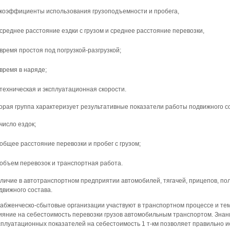
коэффициенты использования грузоподъемности и пробега,
среднее расстояние ездки с грузом и среднее расстояние перевозки,
время простоя под погрузкой-разгрузкой;
время в наряде;
техническая и эксплуатационная скорости.
орая группа характеризует результативные показатели работы подвижного с
число ездок;
общее расстояние перевозки и пробег с грузом;
объем перевозок и транспортная работа.
личие в автотранспортном предприятии автомобилей, тягачей, прицепов, п
движного состава.
абженческо-сбытовые организации участвуют в транспортном процессе и те
ияние на себестоимость перевозки грузов автомобильным транспортом. Зна
сплуатационных показателей на себестоимость 1 т-км позволяет правильно 