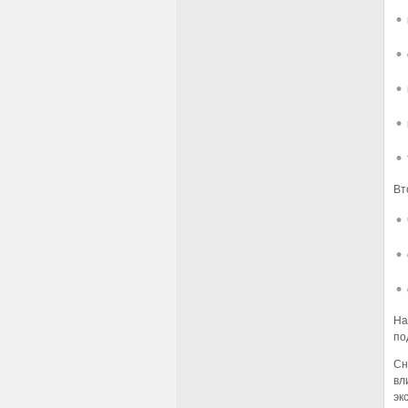
Вт
На
по
Сн
вл
эк