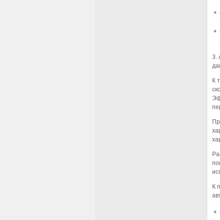
3.
да
К 
ск
Эф
пе
Пр
ха
ха
Ра
по
ис
К 
ав