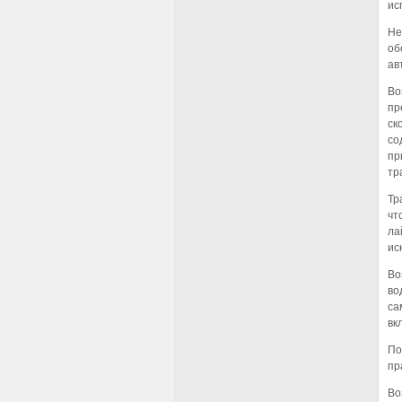
ис
Не
об
ав
Во
пр
ск
со
пр
тр
Тр
чт
ла
ис
Во
во
са
вк
По
пр
Во