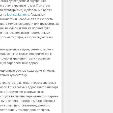
ское) судоходство и внутреннее
ить очень крупные грузы. При этом
ыми акваториями) и дизельные баржи
ры на
foot-container.ru
. Главными
можности и небольшая его скорость.
овать железные дороги или грузовики, за
ены на одном и том же водном пути.
ю и незначительными переменными
ортные тарифы, а скорость доставки
минеральное сырье, цемент, зерно и
аничены не только его привязкой к
згрузки и хранения таких насыпных
ющих параллельные дороги.
 медленные речные суда могут служить
стическую систему.
транспорта в логистических системах
возок. От железных дорог автотранспорт
ов (погрузочно-разгрузочных
анспорте величина переменных издержек
м пути велика, постоянные же расходы
му в отличие от железнодорожного
расстояния. Это определяет сферы