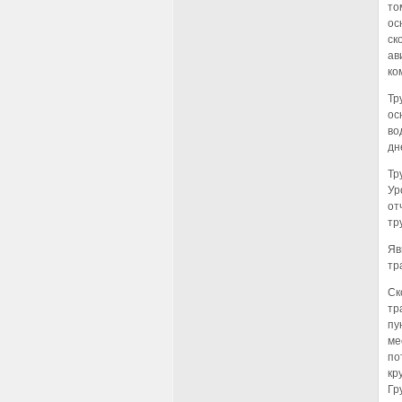
то
ос
ск
ав
ко
Тр
ос
во
дн
Тр
Ур
от
тр
Яв
тр
Ск
тр
пу
ме
по
кр
Гр