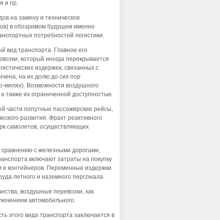
 и пр.
ов на замену и техническое
ков) в обозримом будущем именно
анспортных потребностей логистики.
й вид транспорта. Главное его
ревозки, который иногда перекрывается
огистических издержек, связанных с
чена, на их долю до сих пор
но-милях). Возможности воздушного
а также их ограниченной доступностью.
ей части попутные пассажирские рейсы,
ческого развития. Фрахт реактивного
парк самолетов, осуществляющих
 сравнению с железными дорогами,
анспорта включают затраты на покупку
и и контейнеров. Переменные издержки
руда летного и наземного персонала.
нства, воздушные перевозки, как
ключением автомобильного.
ь этого вида транспорта заключается в