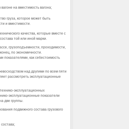
 вагоне на вместимость вагона;
тво груза, которое может быть
сти и вместимости.
хнического качества, которые вместе с
состава той или иной марки.
ассе, грузоподъемности, проходимости,
конец, по экономичности.
и показателями, как себестоимость
евосходством над другими по всем пяти
оляет рассмотреть эксплуатационные
 технико-эксплуатационных
хнико-эксплуатационные показатели
а две группы.
зования подвижного состава грузового
 состава;