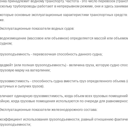
енка принадлежит водному транспорту. Частота - это число перевозок (транс
скольку трубопроводы работают в непрерывном режиме, они и здесь занимаю
которые основные эксплуатационные характеристики транспортных средств
же.
 Эксплуатационные показатели водных судов:
водоизмещение (массовое или объемное) определяется массой или объемо
судном;
грузоподъемность - перевозочная способность данного судна;
дедвейт (или полная грузоподъемность) - величина груза, которую судно спо
грузовую марку на ватерлинии;
грузовместимость - способность судна вместить груз определенного объема 
штучных и сыпучих грузов).
зличают одинарную грузовместимость, когда объем всех грузовых помещений
ойную, когда грузовые помещения используются по очереди для равномерност
 Эксплуатационные показатели железнодорожного состава:
коэффициент использования грузоподъемности, равный отношению фактическо
грузоподъемности;