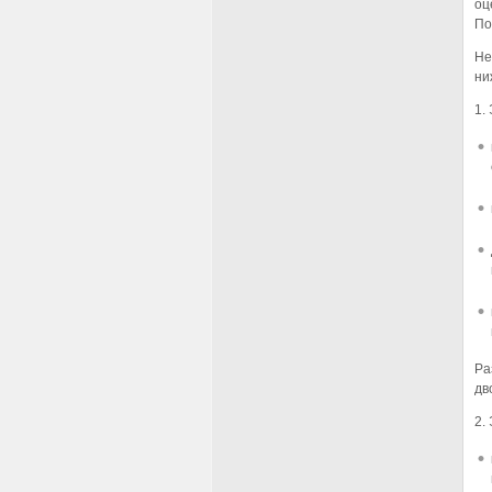
оц
По
Не
ни
1.
Ра
дв
2.