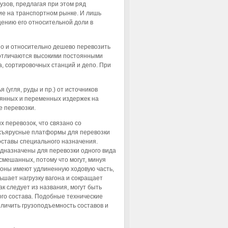
зов, предлагая при этом ряд
ие на транспортном рынке. И лишь
ащению его относительной доли в
но и относительно дешево перевозить
отличаются высокими постоянными
а, сортировочных станций и депо. При
(угля, руды и пр.) от источников
оянных и переменных издержек на
е перевозки.
 перевозок, что связано со
ехъярусные платформы для перевозки
ставы специального назначения.
едназначены для перевозки одного вида
смешанных, потому что могут, минуя
гоны имеют удлиненную ходовую часть,
ньшает нагрузку вагона и сокращает
 следует из названия, могут быть
ого состава. Подобные технические
личить грузоподъемность составов и