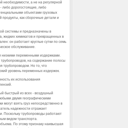
ой необходимости, а не на регулярной
- либо дорогостоящие, либо
отенциальными объектами грузовых
 продукты, как сборочные детали и
ой системы и предназначены в
а, жидких химикатов и превращенных в
ален: он работает круглые сутки по семь
ческое обслуживание.
и низкими переменными издержками.
ку трубопроводов, на содержание полосы
я трубопроводом. Но то, что
изкий уровень переменных издержек.
нность их использования
пензий.
й быстрый из всех - воздушный
 любыми двумя географическими
и могут взять груз непосредственно в
азатель надежности отражает
и. Поскольку трубопроводы работают
жным видом транспорта.
 объема. По этому признаку наивысшая