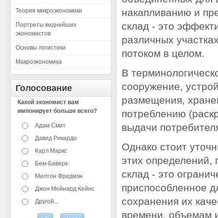
накапливанию и пр
Теория микроэкономики
склад - это эффект
Портреты виднейших
экономистов
различных участка
Основы логистики
потоком в целом.
Макроэкономика
В терминологическо
сооружение, устрой
Голосование
размещения, хранен
Какой экономист вам
импонирует больше всего?
потреблению (раскро
выдачи потребител
Адам Смит
Давид Рикардо
Однако стоит уточ
Карл Маркс
этих определений,
Бем-Баверк
склад - это ограни
Милтон Фридмэн
приспособленное дл
Джон Мейнард Кейнс
сохранения их каче
Другой...
времени, объемам 