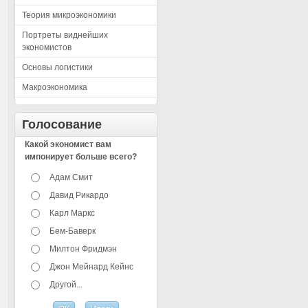
Теория микроэкономики
Портреты виднейших
экономистов
Основы логистики
Макроэкономика
Голосование
Какой экономист вам
импонирует больше всего?
Адам Смит
Давид Рикардо
Карл Маркс
Бем-Баверк
Милтон Фридмэн
Джон Мейнард Кейнс
Другой...