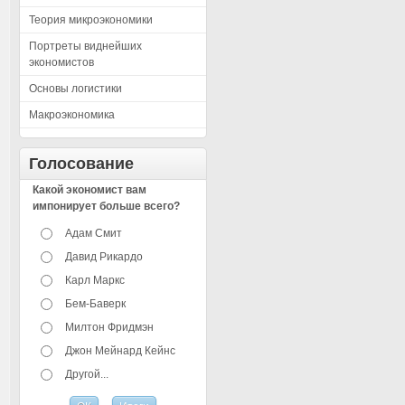
Теория микроэкономики
Портреты виднейших
экономистов
Основы логистики
Макроэкономика
Голосование
Какой экономист вам
импонирует больше всего?
Адам Смит
Давид Рикардо
Карл Маркс
Бем-Баверк
Милтон Фридмэн
Джон Мейнард Кейнс
Другой...