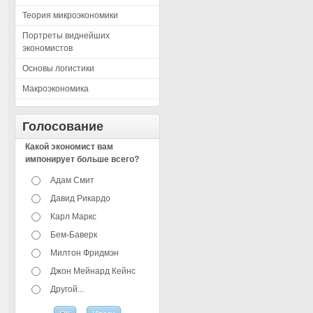
Теория микроэкономики
Портреты виднейших
экономистов
Основы логистики
Макроэкономика
Голосование
Какой экономист вам
импонирует больше всего?
Адам Смит
Давид Рикардо
Карл Маркс
Бем-Баверк
Милтон Фридмэн
Джон Мейнард Кейнс
Другой...