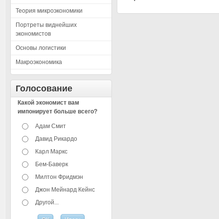
Теория микроэкономики
Портреты виднейших
экономистов
Основы логистики
Макроэкономика
Голосование
Какой экономист вам
импонирует больше всего?
Адам Смит
Давид Рикардо
Карл Маркс
Бем-Баверк
Милтон Фридмэн
Джон Мейнард Кейнс
Другой...