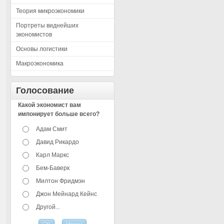
Теория микроэкономики
Портреты виднейших
экономистов
Основы логистики
Макроэкономика
Голосование
Какой экономист вам
импонирует больше всего?
Адам Смит
Давид Рикардо
Карл Маркс
Бем-Баверк
Милтон Фридмэн
Джон Мейнард Кейнс
Другой...