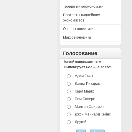
Теория микроэкономики
Портреты виднейших
экономистов
Основы логистики
Макроэкономика
Голосование
Какой экономист вам
импонирует больше всего?
Адам Смит
Давид Рикардо
Карл Маркс
Бем-Баверк
Милтон Фридмэн
Джон Мейнард Кейнс
Другой...