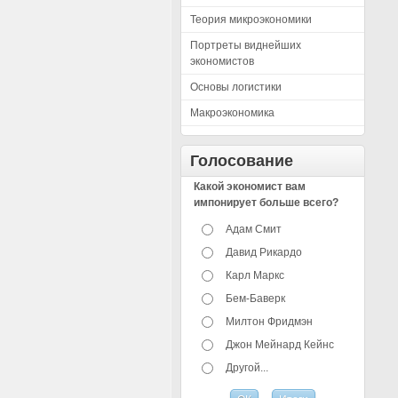
Теория микроэкономики
Портреты виднейших
экономистов
Основы логистики
Макроэкономика
Голосование
Какой экономист вам
импонирует больше всего?
Адам Смит
Давид Рикардо
Карл Маркс
Бем-Баверк
Милтон Фридмэн
Джон Мейнард Кейнс
Другой...