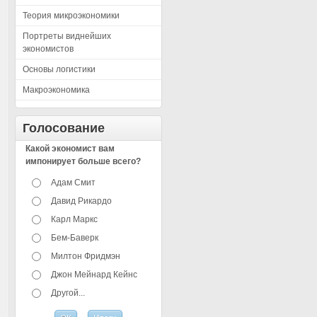
Теория микроэкономики
Портреты виднейших
экономистов
Основы логистики
Макроэкономика
Голосование
Какой экономист вам
импонирует больше всего?
Адам Смит
Давид Рикардо
Карл Маркс
Бем-Баверк
Милтон Фридмэн
Джон Мейнард Кейнс
Другой...