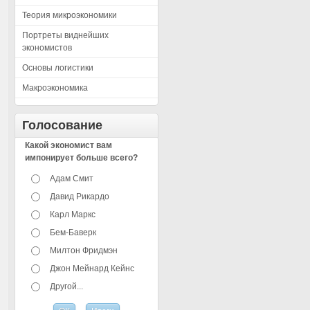
Теория микроэкономики
Портреты виднейших
экономистов
Основы логистики
Макроэкономика
Голосование
Какой экономист вам
импонирует больше всего?
Адам Смит
Давид Рикардо
Карл Маркс
Бем-Баверк
Милтон Фридмэн
Джон Мейнард Кейнс
Другой...