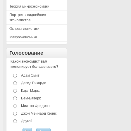
Теория микроэкономики
Портреты виднейших
экономистов
Основы логистики
Макроэкономика
Голосование
Какой экономист вам
импонирует больше всего?
Адам Смит
Давид Рикардо
Карл Маркс
Бем-Баверк
Милтон Фридмэн
Джон Мейнард Кейнс
Другой...