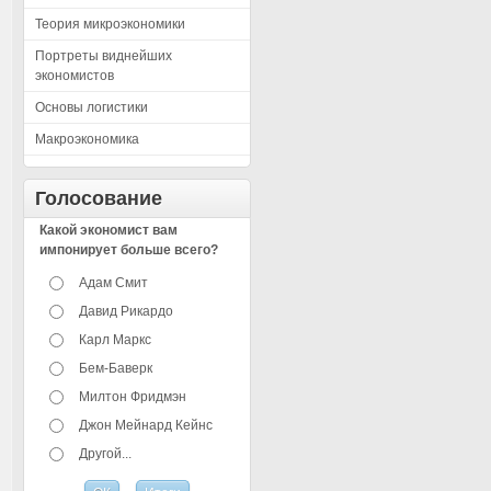
Теория микроэкономики
Портреты виднейших
экономистов
Основы логистики
Макроэкономика
Голосование
Какой экономист вам
импонирует больше всего?
Адам Смит
Давид Рикардо
Карл Маркс
Бем-Баверк
Милтон Фридмэн
Джон Мейнард Кейнс
Другой...