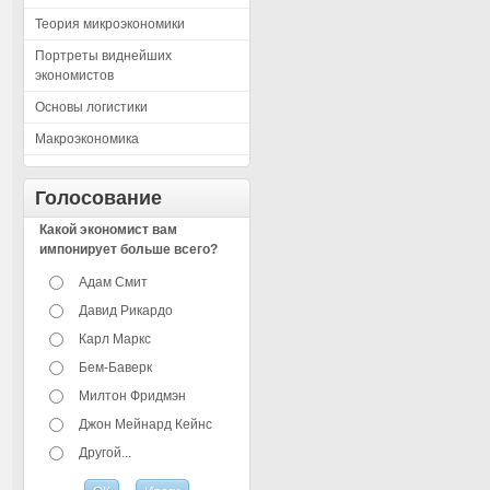
Теория микроэкономики
Портреты виднейших
экономистов
Основы логистики
Макроэкономика
Голосование
Какой экономист вам
импонирует больше всего?
Адам Смит
Давид Рикардо
Карл Маркс
Бем-Баверк
Милтон Фридмэн
Джон Мейнард Кейнс
Другой...