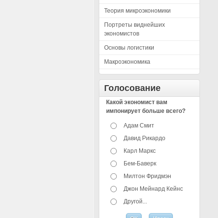
Теория микроэкономики
Портреты виднейших
экономистов
Основы логистики
Макроэкономика
Голосование
Какой экономист вам
импонирует больше всего?
Адам Смит
Давид Рикардо
Карл Маркс
Бем-Баверк
Милтон Фридмэн
Джон Мейнард Кейнс
Другой...