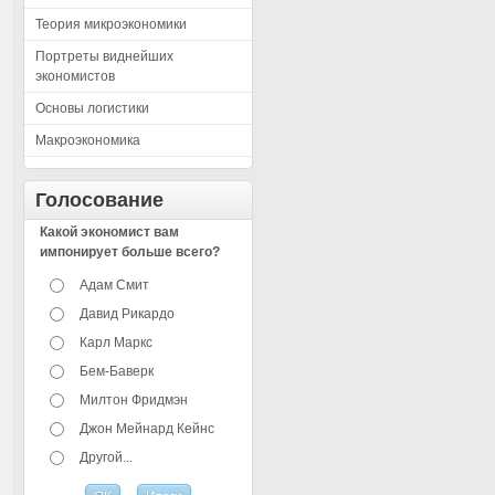
Теория микроэкономики
Портреты виднейших
экономистов
Основы логистики
Макроэкономика
Голосование
Какой экономист вам
импонирует больше всего?
Адам Смит
Давид Рикардо
Карл Маркс
Бем-Баверк
Милтон Фридмэн
Джон Мейнард Кейнс
Другой...