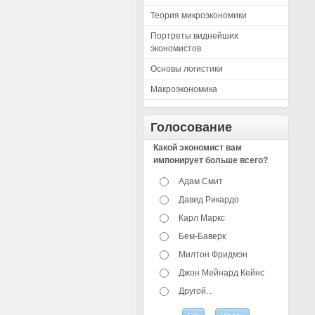
Теория микроэкономики
Портреты виднейших
экономистов
Основы логистики
Макроэкономика
Голосование
Какой экономист вам
импонирует больше всего?
Адам Смит
Давид Рикардо
Карл Маркс
Бем-Баверк
Милтон Фридмэн
Джон Мейнард Кейнс
Другой...