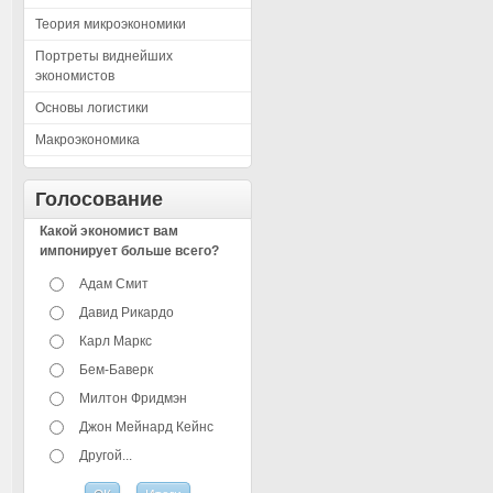
Теория микроэкономики
Портреты виднейших
экономистов
Основы логистики
Макроэкономика
Голосование
Какой экономист вам
импонирует больше всего?
Адам Смит
Давид Рикардо
Карл Маркс
Бем-Баверк
Милтон Фридмэн
Джон Мейнард Кейнс
Другой...