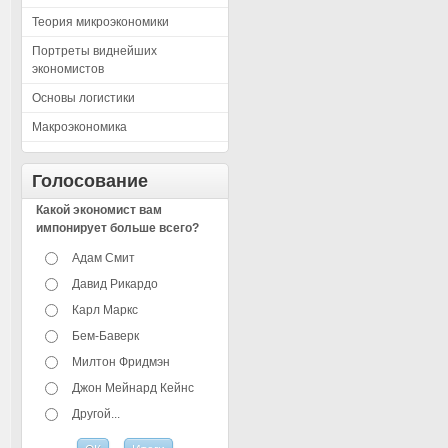
Теория микроэкономики
Портреты виднейших
экономистов
Основы логистики
Макроэкономика
Голосование
Какой экономист вам
импонирует больше всего?
Адам Смит
Давид Рикардо
Карл Маркс
Бем-Баверк
Милтон Фридмэн
Джон Мейнард Кейнс
Другой...