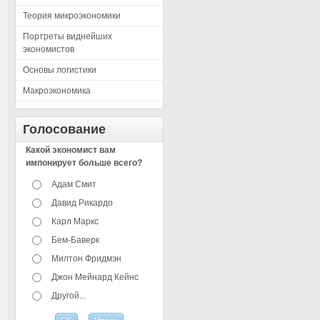
Теория микроэкономики
Портреты виднейших
экономистов
Основы логистики
Макроэкономика
Голосование
Какой экономист вам
импонирует больше всего?
Адам Смит
Давид Рикардо
Карл Маркс
Бем-Баверк
Милтон Фридмэн
Джон Мейнард Кейнс
Другой...