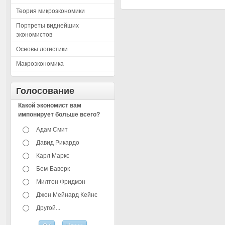
Теория микроэкономики
Портреты виднейших
экономистов
Основы логистики
Макроэкономика
Голосование
Какой экономист вам
импонирует больше всего?
Адам Смит
Давид Рикардо
Карл Маркс
Бем-Баверк
Милтон Фридмэн
Джон Мейнард Кейнс
Другой...