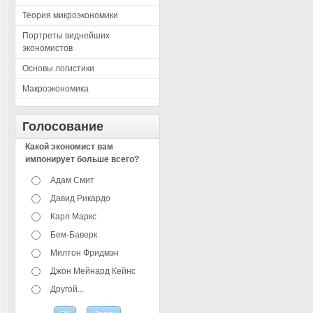
Теория микроэкономики
Портреты виднейших
экономистов
Основы логистики
Макроэкономика
Голосование
Какой экономист вам
импонирует больше всего?
Адам Смит
Давид Рикардо
Карл Маркс
Бем-Баверк
Милтон Фридмэн
Джон Мейнард Кейнс
Другой...