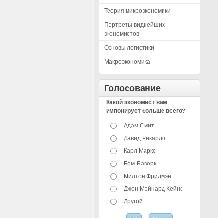
Теория микроэкономики
Портреты виднейших
экономистов
Основы логистики
Макроэкономика
Голосование
Какой экономист вам
импонирует больше всего?
Адам Смит
Давид Рикардо
Карл Маркс
Бем-Баверк
Милтон Фридмэн
Джон Мейнард Кейнс
Другой...