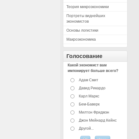
Теория микроэкономики
Портреты виднейших
экономистов
Основы логистики
Макроэкономика
Голосование
Какой экономист вам
импонирует больше всего?
Адам Смит
Давид Рикардо
Карл Маркс
Бем-Баверк
Милтон Фридмэн
Джон Мейнард Кейнс
Другой...