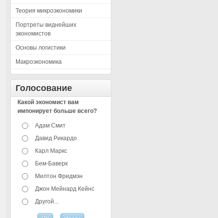
Теория микроэкономики
Портреты виднейших
экономистов
Основы логистики
Макроэкономика
Голосование
Какой экономист вам
импонирует больше всего?
Адам Смит
Давид Рикардо
Карл Маркс
Бем-Баверк
Милтон Фридмэн
Джон Мейнард Кейнс
Другой...