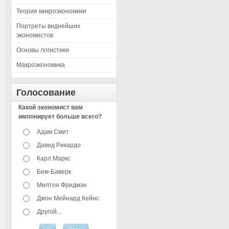
Теория микроэкономики
Портреты виднейших
экономистов
Основы логистики
Макроэкономика
Голосование
Какой экономист вам
импонирует больше всего?
Адам Смит
Давид Рикардо
Карл Маркс
Бем-Баверк
Милтон Фридмэн
Джон Мейнард Кейнс
Другой...