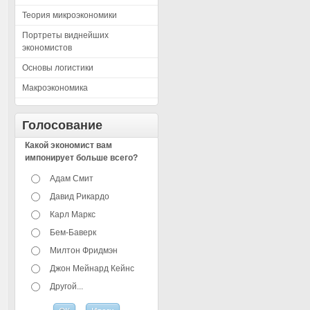
Теория микроэкономики
Портреты виднейших
экономистов
Основы логистики
Макроэкономика
Голосование
Какой экономист вам
импонирует больше всего?
Адам Смит
Давид Рикардо
Карл Маркс
Бем-Баверк
Милтон Фридмэн
Джон Мейнард Кейнс
Другой...